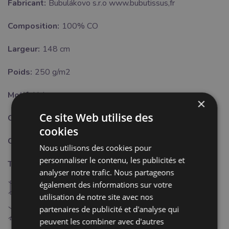
Fabricant:
Bubulákovo s.r.o www.bubutissus,fr
Composition:
100% CO
Largeur:
148 cm
Poids:
250 g/m2
Motif:
Uni
×
Ce site Web utilise des
Certifikat:
OEKO-TEX Standard 100 class I.
cookies
Couleur:
crème
Nous utilisons des cookies pour
personnaliser le contenu, les publicités et
Traitement:
analyser notre trafic. Nous partageons
également des informations sur votre
U
ne pas sécher à machine
utilisation de notre site avec nos
partenaires de publicité et d'analyse qui
H
Blanchiment interdit
peuvent les combiner avec d'autres