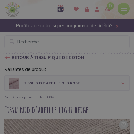
0
Profitez de notre super programme de fidélité
RETOUR À TISSU PIQUÉ DE COTON
Variantes de produit
TISSU NID D’ABEILLE OLD ROSE
Numéro de produit: LNU0008
Tissu nid d’abeille light beige