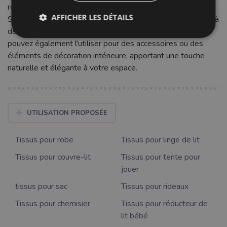
robes d'été, jupes, doublures ou vêtements pour enfants.
AFFICHER LES DÉTAILS
Son coloris vert army uni, intemporel et tendance, s'adapte à
de nombreux styles et se coordonne aisément. Vous
pouvez également l'utiliser pour des accessoires ou des
éléments de décoration intérieure, apportant une touche
naturelle et élégante à votre espace.
UTILISATION PROPOSÉE
Tissus pour robe
Tissus pour linge de lit
Tissus pour couvre-lit
Tissus pour tente pour
jouer
tissus pour sac
Tissus pour rideaux
Tissus pour chemisier
Tissus pour réducteur de
lit bébé