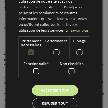
utilisation de notre site avec nos
V
séchaga à température modérée (60°C)
partenaires de publicité et d'analyse qui
peuvent les combiner avec d'autres
K
nettoyage à sec interdit
informations que vous leur avez fournies
ou qu'ils ont collectées lors de votre
g
lavage à 30°C
utilisation de leurs services.
En savoir plus
Strictement
Performance
Ciblage
nécessaires
Découvrez notre Tissu Popeline de coton army green, une
étoffe de qualité supérieure, idéale pour une multitude de
Fonctionnalité
Non classifiés
créations. Composée à 100% de coton, cette popeline offre
une surface lisse et un toucher agréable, garantissant un
confort optimal. Son tissage serré lui confère une excellente
tenue tout en conservant une certaine souplesse, la rendant
facile à travailler pour les couturiers débutants comme
ACCEPTER TOUT
expérimentés. Avec sa largeur généreuse de 150 cm et son
poids de 130 g/m², ce tissu polyvalent est parfait pour la
REFUSER TOUT
confection de vêtements légers et structurés : chemises,