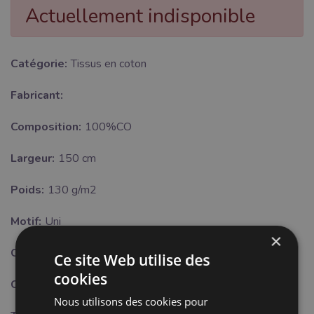
Actuellement indisponible
Catégorie:
Tissus en coton
Fabricant:
Composition:
100%CO
Largeur:
150 cm
Poids:
130 g/m2
Motif:
Uni
×
Certifikat:
OEKO-TEX Standard 100 class I.
Ce site Web utilise des
cookies
Couleur:
noire
Nous utilisons des cookies pour