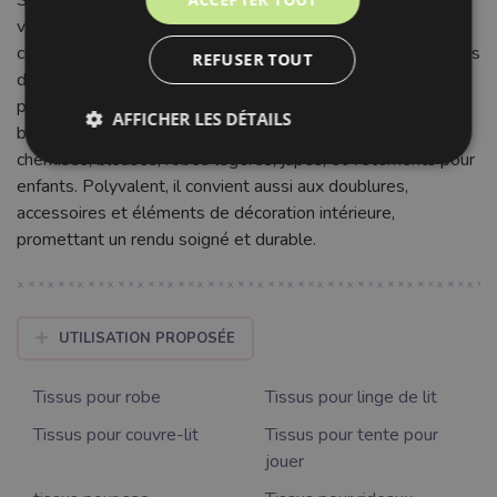
vêtements et sa tenue impeccable facilite grandement la
coupe et la couture. Avec sa largeur de 150 cm et son poids
REFUSER TOUT
de 130 g/m², ce tissu est idéal pour une multitude de
projets. Sa couleur noire profonde et unie représente une
AFFICHER LES DÉTAILS
base élégante et intemporelle pour la confection de
chemises, blouses, robes légères, jupes, et vêtements pour
enfants. Polyvalent, il convient aussi aux doublures,
accessoires et éléments de décoration intérieure,
promettant un rendu soigné et durable.
UTILISATION PROPOSÉE
Tissus pour robe
Tissus pour linge de lit
Tissus pour couvre-lit
Tissus pour tente pour
jouer