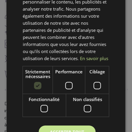
Traitement:
personnaliser le contenu, les publicités et
analyser notre trafic. Nous partageons
E
repassage fer chaud (150°C)
également des informations sur votre
utilisation de notre site avec nos
H
Blanchiment interdit
partenaires de publicité et d'analyse qui
peuvent les combiner avec d'autres
V
informations que vous leur avez fournies
séchaga à température modérée (60°C)
ou qu'ils ont collectées lors de votre
K
utilisation de leurs services.
En savoir plus
nettoyage à sec interdit
Strictement
Performance
Ciblage
g
lavage à 30°C
nécessaires
Fonctionnalité
Non classifiés
Découvrez notre Tissu Popeline de coton noir, une étoffe
incontournable pour vos créations. Composée à 100% de
coton pur, cette popeline offre une qualité supérieure grâce
à son tissage serré et sa surface lisse et douce au toucher.
Sa main agréable assure un confort optimal pour les
ACCEPTER TOUT