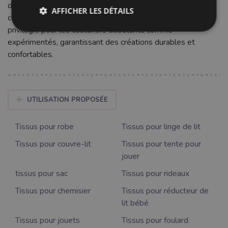
doublures ou de petits éléments de décoration comme des
AFFICHER LES DÉTAILS
coussins ou des pochettes. Sa polyvalence en fait un choix
privilégié pour les couturiers débutants comme
expérimentés, garantissant des créations durables et
confortables.
UTILISATION PROPOSÉE
Tissus pour robe
Tissus pour linge de lit
Tissus pour couvre-lit
Tissus pour tente pour
jouer
tissus pour sac
Tissus pour rideaux
Tissus pour chemisier
Tissus pour réducteur de
lit bébé
Tissus pour jouets
Tissus pour foulard