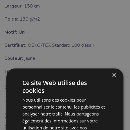
Largeur:
150 cm
Poids:
130 g/m2
Motif:
Uni
Certifikat:
OEKO-TEX Standard 100 class I.
Couleur:
jaune
Traitement:
×
Ce site Web utilise des
E
repassage fer chaud (150°C)
cookies
H
Blanchiment interdit
Nous utilisons des cookies pour
personnaliser le contenu, les publicités et
V
analyser notre trafic. Nous partageons
séchaga à température modérée (60°C)
également des informations sur votre
utilisation de notre site avec nos
nettoyage à sec interdit
Cette notification doit être désactivée pour:
4