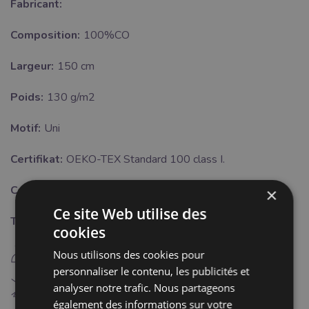
Fabricant:
Composition:
100%CO
Largeur:
150 cm
Poids:
130 g/m2
Motif:
Uni
Certifikat:
OEKO-TEX Standard 100 class I.
Couleur:
vert
×
Ce site Web utilise des
Traitement:
cookies
E
repassage fer chaud (150°C)
Nous utilisons des cookies pour
personnaliser le contenu, les publicités et
H
analyser notre trafic. Nous partageons
Blanchiment interdit
également des informations sur votre