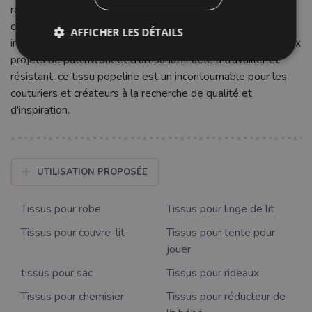
robes d'été, jupes, ou encore des articles pour enfants. Il
convient également aux accessoires, à la décoration
AFFICHER LES DÉTAILS
intérieure légère comme les coussins ou rideaux, ainsi qu'aux
projets de patchwork et d'artisanat. Facile à travailler et
résistant, ce tissu popeline est un incontournable pour les
couturiers et créateurs à la recherche de qualité et
d'inspiration.
UTILISATION PROPOSÉE
Tissus pour robe
Tissus pour linge de lit
Tissus pour couvre-lit
Tissus pour tente pour
jouer
tissus pour sac
Tissus pour rideaux
Tissus pour chemisier
Tissus pour réducteur de