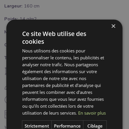
Largeur:
160 cm
Poids:
14 g/m2
×
Motif:
Uni
Ce site Web utilise des
cookies
Couleur:
vert
Nous utilisons des cookies pour
personnaliser le contenu, les publicités et
Traitement:
analyser notre trafic. Nous partageons
U
également des informations sur votre
ne pas sécher à machine
utilisation de notre site avec nos
Cette notification doit être désactivée pour:
5
D
partenaires de publicité et d'analyse qui
repassage fer froid (110°C)
peuvent les combiner avec d'autres
L
informations que vous leur avez fournies
nettoyage à sec professionnel
ou qu'ils ont collectées lors de votre
utilisation de leurs services.
En savoir plus
A
ne pas utiliser d'adoucissant
Strictement
Performance
Ciblage