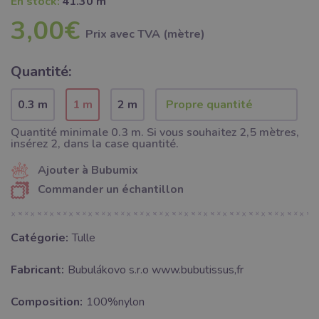
En stock:
41.30 m
3,00€
Prix ​​avec TVA (mètre)
Quantité:
0.3 m
1 m
2 m
Quantité minimale 0.3 m. Si vous souhaitez 2,5 mètres,
insérez 2, dans la case quantité.
Ajouter à Bubumix
Commander un échantillon
Catégorie:
Tulle
Fabricant:
Bubulákovo s.r.o www.bubutissus,fr
Composition:
100%nylon