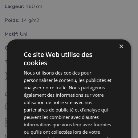
Largeur:
160 cm
Poids:
14 g/m2
Motif:
Uni
×
Couleur:
gris
Ce site Web utilise des
cookies
Traitement:
Nous utilisons des cookies pour
U
ne pas sécher à machine
personnaliser le contenu, les publicités et
analyser notre trafic. Nous partageons
D
repassage fer froid (110°C)
également des informations sur votre
utilisation de notre site avec nos
L
nettoyage à sec professionnel
partenaires de publicité et d'analyse qui
peuvent les combiner avec d'autres
A
ne pas utiliser d'adoucissant
informations que vous leur avez fournies
ou qu'ils ont collectées lors de votre