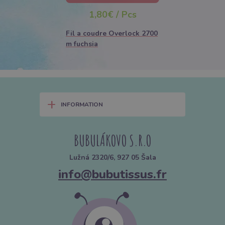
jours
1,80€ / Pcs
Fil a coudre Overlock 2700
m fuchsia
+
INFORMATION
BUBULÁKOVO S.R.O
Lužná 2320/6, 927 05 Šala
info@bubutissus.fr