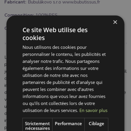
Fabricant:
Bubulákovo s.r.o www.bubutissus,fr
Composition:
100%PES
×
Couleur:
gris
Ce site Web utilise des
cookies
Nous utilisons des cookies pour
personnaliser le contenu, les publicités et
Le Fil à coudre Overlock 2700 m (SKU: 41320) est votre
analyser notre trafic. Nous partageons
partenaire idéal pour des coutures solides et durables sur
également des informations sur votre
jeans et tissus épais. Conçu en 100% Polyester (PES), ce fil
utilisation de notre site avec nos
de surjeteuse offre une robustesse et une longévité
partenaires de publicité et d'analyse qui
inégalées. Il résiste parfaitement à l'abrasion, à la
peuvent les combiner avec d'autres
décoloration et au rétrécissement, garantissant l'intégrité de
informations que vous leur avez fournies
vos créations, même après de multiples lavages et
ou qu'ils ont collectées lors de votre
utilisations intensives. Sa glisse fluide assure une formation
utilisation de leurs services.
En savoir plus
de point régulière et sans effort, pour des finitions
impeccables et professionnelles. D'un coloris gris
Strictement
Performance
Ciblage
polyvalent, il s'intègre harmonieusement avec le denim et
nécessaires