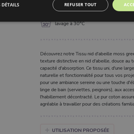
 DÉTAILS
REFUSER TOUT
ACC
L
nettoyage à sec professionnel
g
lavage à 30°C
Découvrez notre Tissu nid d'abeille moss gre
texture distinctive en nid d'abeille, douce au 
capacité d'absorption. Ce tissu uni, d'une lar
naturelle et fonctionnalité pour tous vos proje
pour une ambiance sereine ou une touche d'élé
linge de bain (serviettes, peignoirs), aux acce
l'habillement décontracté. Le pur coton assure
agréable à travailler pour des créations famil
UTILISATION PROPOSÉE