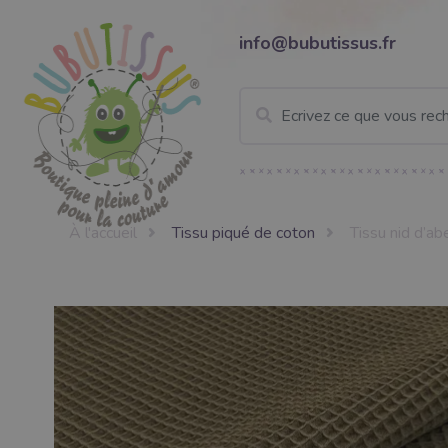
info@bubutissus.fr
À l'accueil
Tissu piqué de coton
Tissu nid d’ab