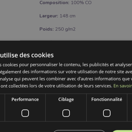
Composition:
100% CO
Largeur:
148 cm
Poids:
250 g/m2
Motif:
Uni
utilise des cookies
Certifikat:
OEKO-TEX Standard 100 class I.
 cookies pour personnaliser le contenu, les publicités et analyser 
Couleur:
vert
galement des informations sur votre utilisation de notre site av
'analyse qui peuvent les combiner avec d'autres informations que 
Traitement:
 ont collectées lors de votre utilisation de leurs services.
En savoir
U
ne pas sécher à machine
Performance
Ciblage
Fonctionnalité
H
Blanchiment interdit
D
repassage fer froid (110°C)