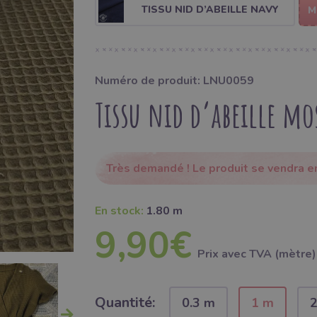
TISSU NID D’ABEILLE NAVY
M
Numéro de produit: LNU0059
Tissu nid d’abeille mo
Très demandé ! Le produit se vendra 
En stock:
1.80 m
9,90€
Prix ​​avec TVA (mètre)
Quantité:
0.3 m
1 m